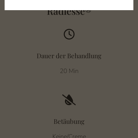
Radiesse®
Abschnitt für Icons und Features
Dauer der Behandlung
20 Min
Betäubung
Keine/Creme