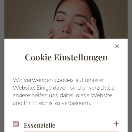
Cookie Einstellungen
Wir verwenden Cookies auf unserer
Website. Einige davon sind unverzichtbar,
andere helfen uns dabei, diese Website
und Ihr Erlebnis zu verbessern.
Radiesse®
Essenzielle
Coo
Essenzielle
Ein harmonisches, frisches Erscheinungsbild ist für
viele Patient:innen ein Ausdruck von Wohlbefinden