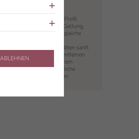
Cookies anzeigen
Augenpartie
Ein harmonisches Profil
Cookies anzeigen
kommt richtig zur Geltung,
wenn Ihr Blick die gleiche
innere Leichtigkeit
ausstrahlt. Wir glätten sanft
Krähenfüße oder entfernen
ABLEHNEN
Augenringe um Ihrem
Gesicht eine natürliche
Frische zu verleihen.
MEHR ERFAHREN