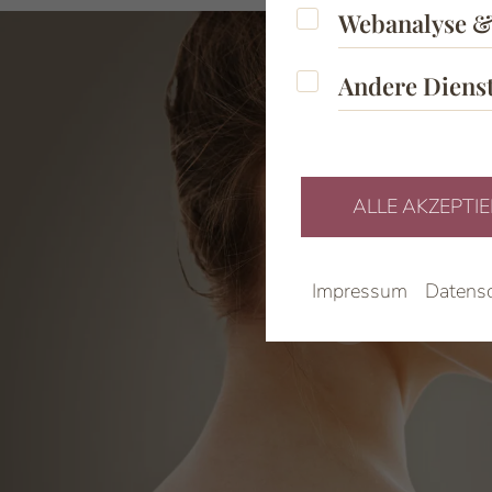
Webanalyse & Wer
Webanalyse 
Andere Dienste
Andere Diens
01
ALLE AKZEPTI
Impressum
Datensc
03