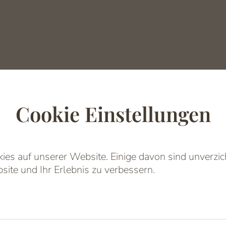
Cookie Einstellungen
es auf unserer Website. Einige davon sind unverzich
schen Sie sich für Ihr
Einleitung
site und Ihr Erlebnis zu verbessern.
erung von Lippen, Kinn und Konturen – und eine Auge
harmonisches Gesamtbild, das im Gedächtnis bleibt