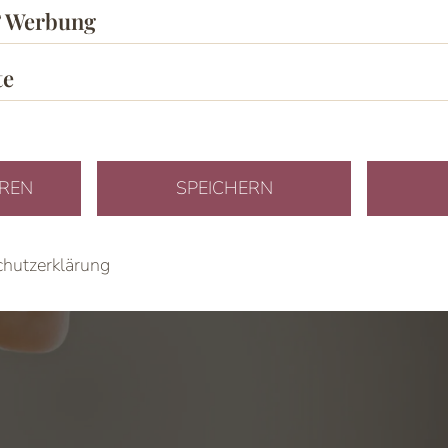
bung
& Werbung
te
EREN
SPEICHERN
hutzerklärung
02