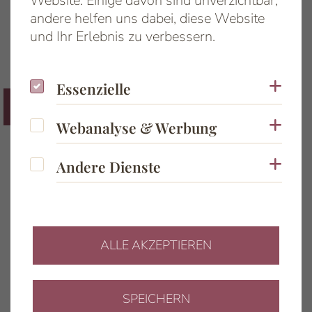
Website. Einige davon sind unverzichtbar,
facilisis sed...
andere helfen uns dabei, diese Website
und Ihr Erlebnis zu verbessern.
Essenzielle
Coo
Essenzielle
20,00 €
15,00 €
Webanalyse & Werbung
Coo
Webanalyse & Werbung
Andere Dienste
Coo
Andere Dienste
ALLE AKZEPTIEREN
SPEICHERN