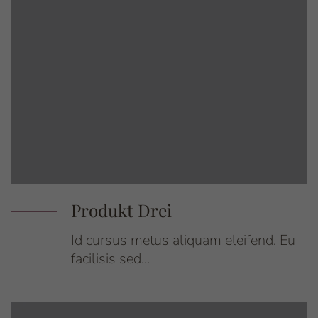
Preis: 15,00 €
Produkt Drei
Id cursus metus aliquam eleifend. Eu
facilisis sed...